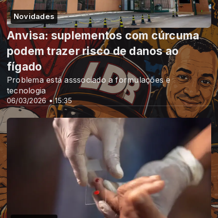
Novidades
Anvisa: suplementos com cúrcuma
podem trazer risco de danos ao
fígado
Problema está asssociado a formulações e
tecnologia
06/03/2026 • 15:35