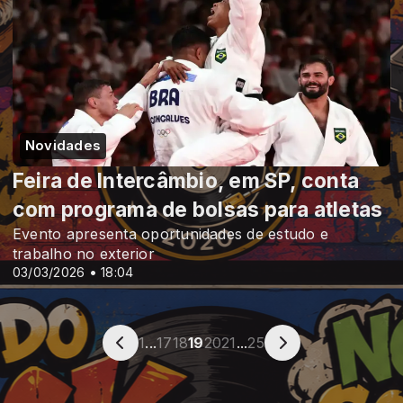
Novidades
Feira de Intercâmbio, em SP, conta
com programa de bolsas para atletas
Evento apresenta oportunidades de estudo e
trabalho no exterior
03/03/2026 • 18:04
1
...
17
18
19
20
21
...
25