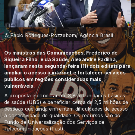
© Fabio Rodrigues-Pozzebom/ Agência Brasil
Os ministros das Comunicações, Frederico de
Siqueira Filho, e da Saúde, Alexandre Padilha,
lançaram nesta segunda-feira (11) dois editais para
ampliar o acesso à internet e fortalecer serviços
públicos em regiões consideradas mais
vulneráveis.
A proposta é conectar até 3,8 mil unidades básicas
de saúde (UBS) e beneficiar cerca de 2,5 milhões de
pessoas que ainda enfrentam dificuldades de acesso
à conectividade de qualidade. Os recursos são do
Fundo de Universalização dos Serviços de
Telecomunicações (Fust).