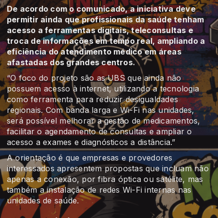
De acordo com o comunicado, a iniciativa deve
permitir ainda que profissionais da saúde tenham
acesso a ferramentas digitais, teleconsultas e
troca de informações em tempo real, ampliando a
eficiência do atendimento médico em áreas
afastadas dos grandes centros.
“O foco do projeto são as UBS que ainda não
possuem acesso à internet, utilizando a tecnologia
como ferramenta para reduzir desigualdades
regionais. Com banda larga e Wi-Fi nas unidades,
será possível melhorar a gestão de medicamentos,
facilitar o agendamento de consultas e ampliar o
acesso a exames e diagnósticos a distância.”
A orientação é que empresas e provedores
interessados apresentem propostas que incluam não
apenas a conexão, por fibra óptica ou satélite, mas
também a instalação de redes Wi-Fi internas nas
unidades de saúde.