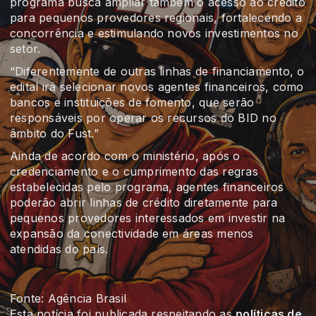
programa busca ampliar também o acesso ao crédito
para pequenos provedores regionais, fortalecendo a
concorrência e estimulando novos investimentos no
setor.
“Diferentemente de outras linhas de financiamento, o
edital irá selecionar novos agentes financeiros, como
bancos e instituições de fomento, que serão
responsáveis por operar os recursos do BID no
âmbito do Fust.”
Ainda de acordo com o ministério, após o
credenciamento e o cumprimento das regras
estabelecidas pelo programa, agentes financeiros
poderão abrir linhas de crédito diretamente para
pequenos provedores interessados em investir na
expansão da conectividade em áreas menos
atendidas do país.
Fonte: Agência Brasil
Esta notícia foi publicada respeitando as
políticas de