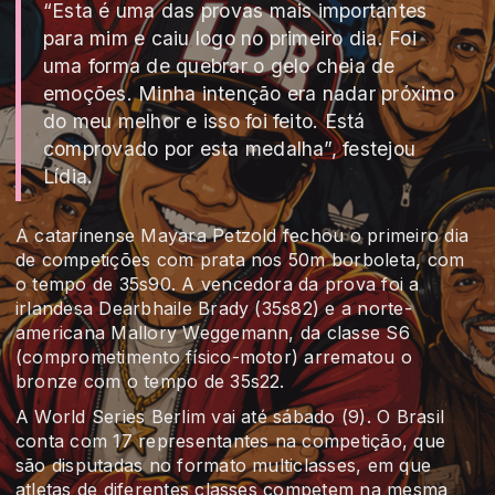
“Esta é uma das provas mais importantes
para mim e caiu logo no primeiro dia. Foi
uma forma de quebrar o gelo cheia de
emoções. Minha intenção era nadar próximo
do meu melhor e isso foi feito. Está
comprovado por esta medalha”, festejou
Lídia.
A catarinense Mayara Petzold fechou o primeiro dia
de competições com prata nos 50m borboleta, com
o tempo de 35s90. A vencedora da prova foi a
irlandesa Dearbhaile Brady (35s82) e a norte-
americana Mallory Weggemann, da classe S6
(comprometimento físico-motor) arrematou o
bronze com o tempo de 35s22.
A World Series Berlim vai até sábado (9). O Brasil
conta com 17 representantes na competição, que
são disputadas no formato multiclasses, em que
atletas de diferentes classes competem na mesma