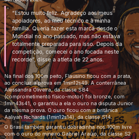
“Estou muito feliz. Agradeço aos meus
apoiadores, ao meu técnico e à minha
família. Queria fazer esta marca desde o
Mundial no ano passado, mas não estava
totalmente preparada para isso. Depois da
competição, comecei o ano focada neste
recorde”, disse a atleta de 22 anos.
Na final dos 100m peito, Flausino ficou com a prata,
ao concluir a prova em 1min12s49. A conterrânea
Alessandra Oliveira, da classe SB4
(comprometimento físico-motor) foi bronze, com
1min43s41, o garantiu a ela o ouro na disputa Junior
da mesma prova. O ouro ficou com a britânica
Aaliyah Richards (1min12s14), da classe S14.
O Brasil também garantiu dobradinha nos 100m livre
com o ouro do mineiro Gabriel Araújo, da classe S2