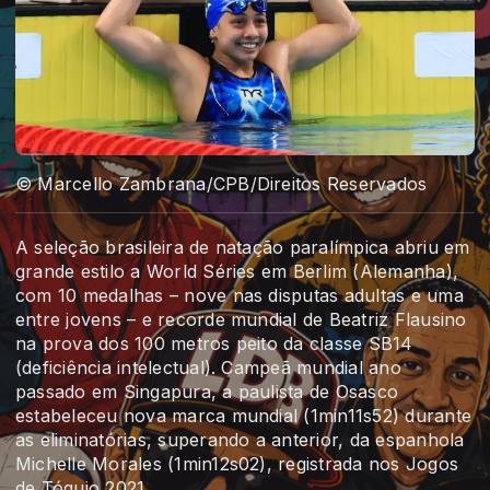
© Marcello Zambrana/CPB/Direitos Reservados
A seleção brasileira de natação paralímpica abriu em
grande estilo a World Séries em Berlim (Alemanha),
com 10 medalhas – nove nas disputas adultas e uma
entre jovens – e recorde mundial de Beatriz Flausino
na prova dos 100 metros peito da classe SB14
(deficiência intelectual). Campeã mundial ano
passado em Singapura, a paulista de Osasco
estabeleceu nova marca mundial (1min11s52) durante
as eliminatórias, superando a anterior, da espanhola
Michelle Morales (1min12s02), registrada nos Jogos
de Tóquio 2021.