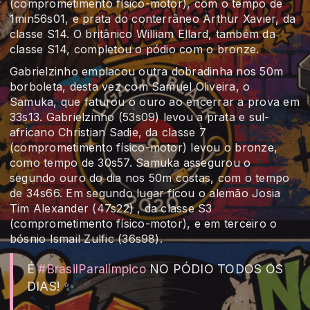
(comprometimento físico-motor), com o tempo de
1min56s01, e prata do conterrâneo Arthur Xavier, da
classe S14. O britânico William Ellard, também da
classe S14, completou o pódio com o bronze.
Gabrielzinho emplacou outra dobradinha nos 50m
borboleta, desta vez com Samuel Oliveira, o
Samuka, que faturou o ouro ao encerrar a prova em
33s13. Gabrielzinho (53s09) levou a prata e sul-
africano Christian Sadie, da classe 7
(comprometimento físico-motor) levou o bronze,
como tempo de 30s57. Samuka assegurou o
segundo ouro do dia nos 50m costas, com o tempo
de 34s66. Em segundo lugar ficou o alemão Josia
Tim Alexander (47s22) , da classe S3
(comprometimento físico-motor), e em terceiro o
bósnio Ismail Zulfic (36s98).
É
#BrasilParalímpico
NO PÓDIO TODOS OS
DIAS! ✨