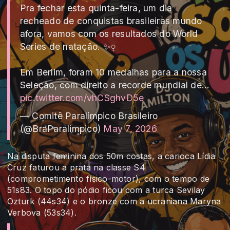
Pra fechar esta quinta-feira, um dia
recheado de conquistas brasileiras mundo
afora, vamos com os resultados do World
Series de natação. ✨‍♀️
Em Berlim, foram 10 medalhas para a nossa
Seleção, com direito a recorde mundial de…
pic.twitter.com/vhCSghvD5e
— Comitê Paralímpico Brasileiro
(@BraParalimpico)
May 7, 2026
Na disputa feminina dos 50m costas, a carioca Lídia
Cruz faturou a prata na classe S4
(comprometimento físico-motor), com o tempo de
51s83. O topo do pódio ficou com a turca Sevilay
Ozturk (44s34) e o bronze com a ucraniana Maryna
Verbova (53s34).