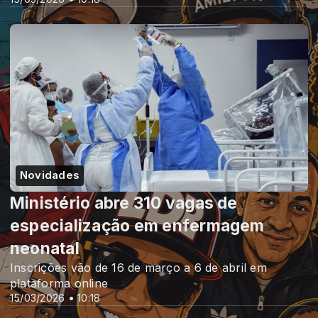
Novidades
Ministério abre 310 vagas de
especialização em enfermagem
neonatal
Inscrições vão de 16 de março a 6 de abril em
plataforma online
15/03/2026 • 10:18