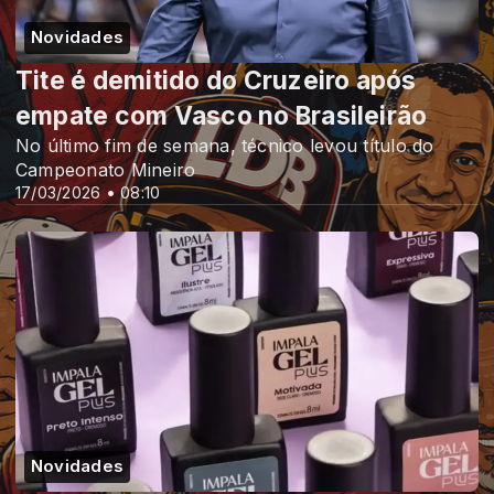
Novidades
Tite é demitido do Cruzeiro após
empate com Vasco no Brasileirão
No último fim de semana, técnico levou título do
Campeonato Mineiro
17/03/2026 • 08:10
Novidades