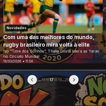
Novidades
Com uma das melhores do mundo,
rugby brasileiro mira volta à elite
No “Time dos Sonhos”, Thalia Costa lidera as Yaras
no Circuito Mundial
13/03/2026 • 11:56
1
...
15
16
17
18
19
...
25