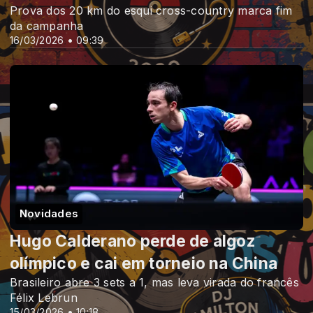
Prova dos 20 km do esqui cross-country marca fim
da campanha
16/03/2026 • 09:39
Novidades
Hugo Calderano perde de algoz
olímpico e cai em torneio na China
Brasileiro abre 3 sets a 1, mas leva virada do francês
Félix Lebrun
15/03/2026 • 10:18