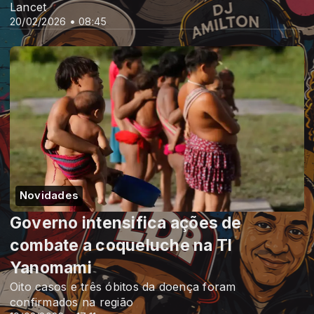
Lancet
20/02/2026 • 08:45
Novidades
Governo intensifica ações de
combate a coqueluche na TI
Yanomami
Oito casos e três óbitos da doença foram
confirmados na região