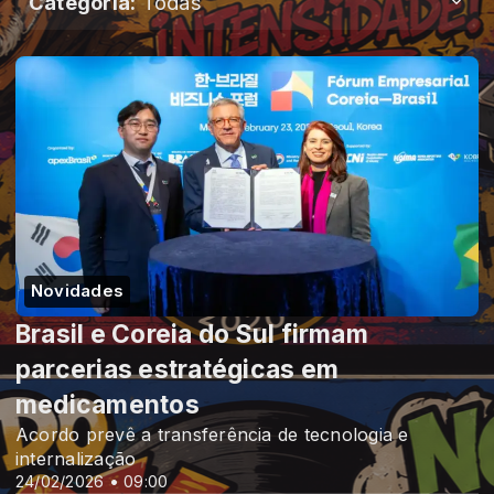
Categoria:
Todas
Novidades
Brasil e Coreia do Sul firmam
parcerias estratégicas em
medicamentos
Acordo prevê a transferência de tecnologia e
internalização
24/02/2026 • 09:00