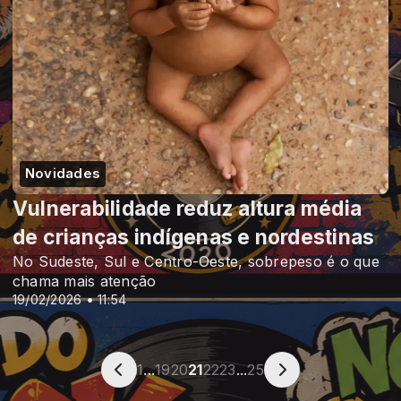
Novidades
Vulnerabilidade reduz altura média
de crianças indígenas e nordestinas
No Sudeste, Sul e Centro-Oeste, sobrepeso é o que
chama mais atenção
19/02/2026 • 11:54
1
...
19
20
21
22
23
...
25