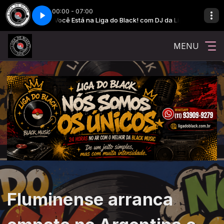
00:00 - 07:00
Você Está na Liga do Black! com DJ da Liga
Você Está na 
MENU
Fluminense arranca