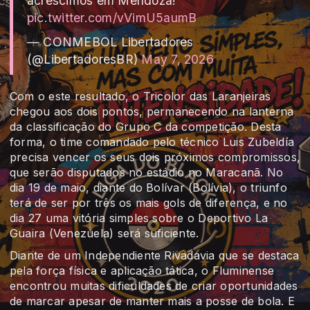
acréscimos em Mendoza!
pic.twitter.com/vVimU5aumB
— CONMEBOL Libertadores
(@LibertadoresBR)
May 7, 2026
Com o este resultado, o Tricolor das Laranjeiras
chegou aos dois pontos, permanecendo na lanterna
da classificação do Grupo C da competição. Desta
forma, o time comandado pelo técnico Luis Zubeldía
precisa vencer os seus dois próximos compromissos,
que serão disputados no estádio no Maracanã. No
dia 19 de maio, diante do Bolívar (Bolívia), o triunfo
terá de ser por três os mais gols de diferença, e no
dia 27 uma vitória simples sobre o Deportivo La
Guaira (Venezuela) será suficiente.
Diante de um Independiente Rivadavia que se destaca
pela força física e aplicação tática, o Fluminense
encontrou muitas dificuldades de criar oportunidades
de marcar apesar de manter mais a posse de bola. E