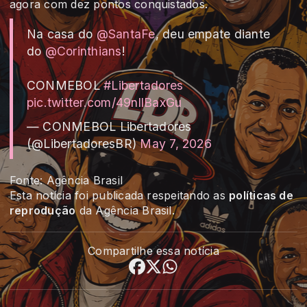
agora com dez pontos conquistados.
Na casa do
@SantaFe
, deu empate diante
do
@Corinthians
!
CONMEBOL
#Libertadores
pic.twitter.com/49nllBaxGu
— CONMEBOL Libertadores
(@LibertadoresBR)
May 7, 2026
Fonte: Agência Brasil
Esta notícia foi publicada respeitando as
políticas de
reprodução
da Agência Brasil.
Compartilhe essa notícia