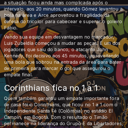
a situação ficou ainda mais complicada após o
intervalo, aos 20 minutos, quando Gómez levantou a
bola na área e Arce aproveitou a fragilidade da
defesa do tricolor para cabecear e superar o goleiro
Fábio.
Vendo sua equipe em desvantagem no marcador,
Luis Zubeldía começou a mudar as peças. E um dos
jogadores que saiu do banco, o atacante John
Kennedy, foi decisivo aos 45 minutos, aproveitando
uma bola que sobrou na entrada da área para bater
de primeira para marcar o gol que assegurou o
empate final.
Corinthians fica no 1 a 1
Quem também garantiu um empate importante fora
de casa foi o Corinthians, que ficou no 1 a 1 com o
Independiente Santa Fé (Colômbia) no estádio El
Campín, em Bogotá. Com o resultado o Timão
permanece na liderança do Grupo E da Libertadores,