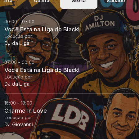
uarta
Quinta
Sexta
Sábado
00:00 - 07:00
Você Está na Liga do Black!
Locução por:
DJ da Liga
07:00 - 00:00
Você Está na Liga do Black!
Locução por:
DJ da Liga
16:00 - 18:00
Charme In Love
Locução por:
DJ Giovanni