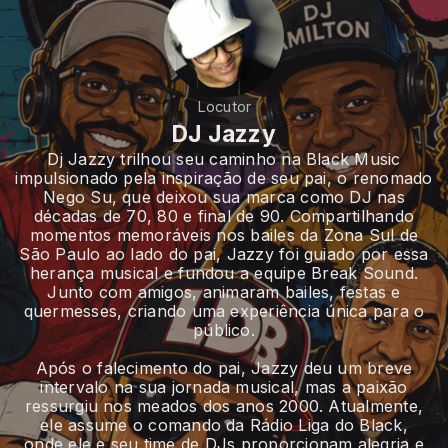
Locutor
DJ Jazzy
Dj Jazzy trilhou seu caminho na Black Music
impulsionado pela inspiração de seu pai, o renomado
Nego Su, que deixou sua marca como DJ nas
décadas de 70, 80 e final de 90. Compartilhando
momentos memoráveis nos bailes da Zona Sul de
São Paulo ao lado do pai, Jazzy foi guiado por essa
herança musical e fundou a equipe Break Sound.
Junto com amigos, animaram bailes, festas e
quermesses, criando uma experiência única para o
público.
Após o falecimento do pai, Jazzy deu um breve
intervalo na sua jornada musical, mas a paixão
ressurgiu nos meados dos anos 2000. Atualmente,
ele assume o comando da Rádio Liga do Black,
onde ele e seu time de DJs proporcionam alegria e