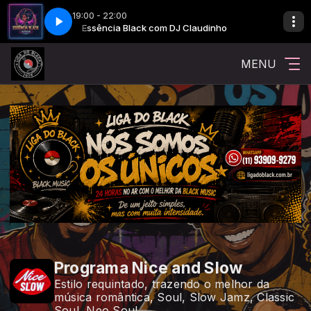
19:00 - 22:00
laudinho
Essência Black com DJ Claudinho
MENU
Programa Nice and Slow
Estilo requintado, trazendo o melhor da
música romântica, Soul, Slow Jamz, Classic
Soul, Neo Soul...