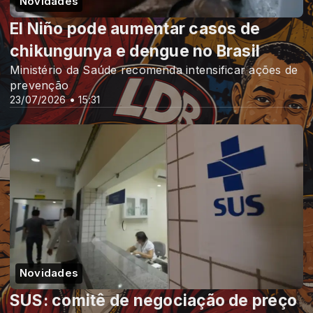
Novidades
El Niño pode aumentar casos de
chikungunya e dengue no Brasil
Ministério da Saúde recomenda intensificar ações de
prevenção
23/07/2026 • 15:31
Novidades
SUS: comitê de negociação de preço