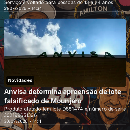
Serviço é voltado para pessoas de 13 a 24 anos
31/07/2026 • 14:34
Novidades
Anvisa determina apreensão de lote
falsificado de Mounjaro
Produto afetado tem lote D881474 e número de série
302199651396
30/07/2026 • 14:11