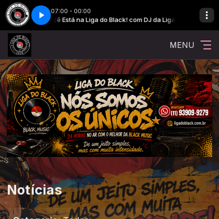
07:00 - 00:00
Você Está na Liga do Black! com DJ da Liga
Você Está na Liga do Black! com DJ da Liga
Você Está na Liga
Você Está na Liga
MENU
Notícias