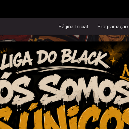
o Black! com DJ da Liga
Página Inicial
Programação