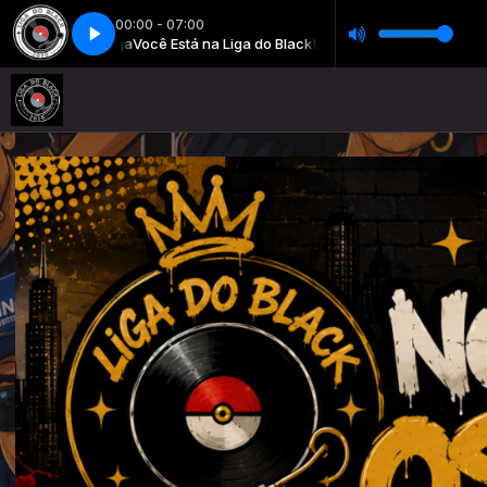
00:00 - 07:00
Você Está na Liga do Black! com DJ da Liga
Você Está na Liga d