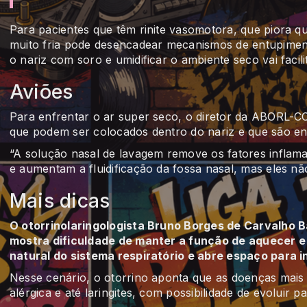
Para pacientes que têm rinite vasomotora, que piora 
muito fria pode desencadear mecanismos de entupiment
o nariz com soro e umidificar o ambiente seco vai facili
Aviões
Para enfrentar o ar super seco, o diretor da ABORL-C
que podem ser colocados dentro do nariz e que são e
“A solução nasal de lavagem remove os fatores inflam
e aumentam a fluidificação da fossa nasal, mas eles não
Mais dicas
O otorrinolaringologista Bruno Borges de Carvalho 
mostra dificuldade de manter a função de aquecer e u
natural do sistema respiratório e abre espaço para 
Nesse cenário, o otorrino aponta que as doenças mais co
alérgica e até laringites, com possibilidade de evolui