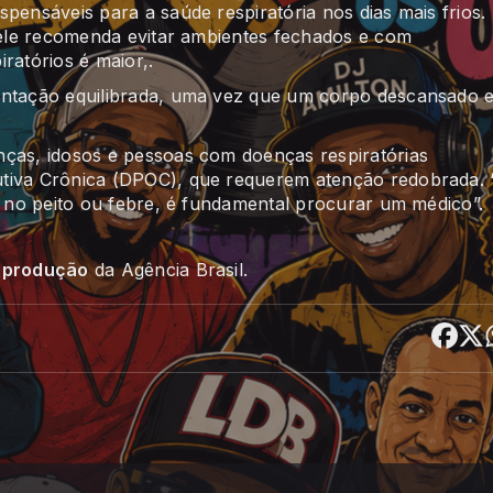
pensáveis para a saúde respiratória nos dias mais frios.
, ele recomenda evitar ambientes fechados e com
ratórios é maior,.
entação equilibrada, uma vez que um corpo descansado 
nças, idosos e pessoas com doenças respiratórias
utiva Crônica (DPOC), que requerem atenção redobrada. 
do no peito ou febre, é fundamental procurar um médico”.
reprodução
da Agência Brasil.