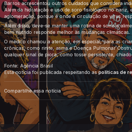
Barros acrescentou outros cuidados que considera indis
Além da hidratação e uso de soro fisiológico no nariz
aglomeração, porque é onde a circulação de vírus respi
Além disso, deve-se manter uma rotina de sono e alim
bem nutrido responde melhor às mudanças climáticas.
O médico chamou a atenção, em especial, para as cria
crônicas, como rinite, asma e Doença Pulmonar Obstr
qualquer sinal de piora, como tosse persistente, chia
Fonte: Agência Brasil
Esta notícia foi publicada respeitando as
políticas de 
Compartilhe essa notícia