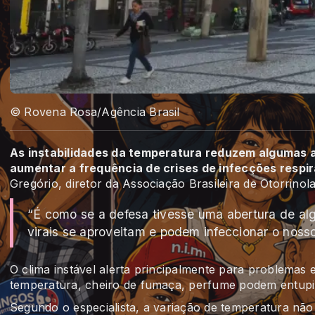
© Rovena Rosa/Agência Brasil
As instabilidades da temperatura reduzem algumas at
aumentar a frequência de crises de infecções respir
Gregório, diretor da Associação Brasileira de Otorrinol
“É como se a defesa tivesse uma abertura de al
virais se aproveitam e podem infeccionar o nosso
O clima instável alerta principalmente para problemas
temperatura, cheiro de fumaça, perfume podem entupir
Segundo o especialista, a variação de temperatura não 