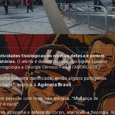
ividades fisiológicas no nível de defesa e podem
atórias.
O alerta é do otorrionolaringologista Luciano
aringologia e Cirurgia Cérvico-Facial (ABORL-CCF).
guma maneira danificada, então alguns patógenos
 nariz", explica à
Agência Brasil
.
 em pessoas com rinite não alérgica. “Mudança de
 o nariz”.
só atrapalha a defesa do corpo, alterando a fisiologia, m