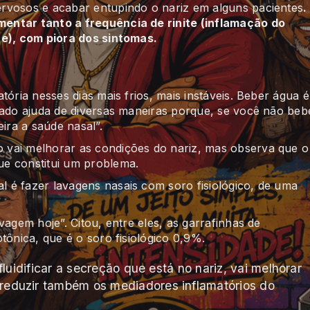
rvosos e acabar entupindo o nariz em alguns pacientes
.
entar tanto a frequência de rinite (inflamação do
ce), com piora dos sintomas.
ória nesses dias mais frios, mais instáveis. Beber água é
tado ajuda de diversas maneiras porque, se você não beb
ira a saúde nasal”.
 vai melhorar as condições do nariz, mas observa que o
e constitui um problema.
 é fazer lavagens nasais com soro fisiológico, de uma
agem hoje”. Citou, entre eles, as garrafinhas de
tônica, que é o soro fisiológico 0,9%.
fluidificar a secreção que está no nariz, vai melhorar
reduzir também os mediadores inflamatórios do