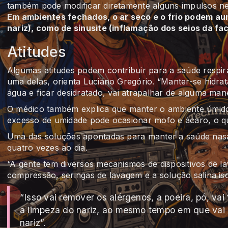
também pode modificar diretamente alguns impulsos ne
Em ambientes fechados, o ar seco e o frio podem aum
nariz), como de sinusite (inflamação dos seios da fa
Atitudes
Algumas atitudes podem contribuir para a saúde respirat
uma delas, orienta Luciano Gregório. “Manter-se hidra
água e ficar desidratado, vai atrapalhar de alguma mane
O médico também explica que manter o ambiente úmido
excesso de umidade pode ocasionar mofo e ácaro, o qu
Uma das soluções apontadas para manter a saúde nasal
quatro vezes ao dia.
“A gente tem diversos mecanismos de dispositivos de lav
compressão, seringas de lavagem e a solução salina iso
“Isso vai remover os alérgenos, a poeira, pó, vai 
a limpeza do nariz, ao mesmo tempo em que vai 
nariz”.