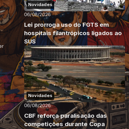
Novidades
06/08/2026
Lei prorroga uso do FGTS em
hospitais filantrópicos ligados ao
SUS
er
Novidades
06/08/2026
CBF reforça paralisação das
competições durante Copa