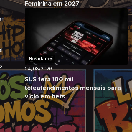
Feminina em 2027
u
ar
al
Novidades
o
04/08/2026
SUS terá 100 mil
teleatendimentos mensais para
vício em bets
.