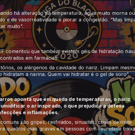
quando há alteração da temperatura, água muito morna o
o e de vasorreatividade e piorar a congestão. “Mas limp
tar muito”.
CF comentou que também existem géis de hidratação nas
ncontrados em farmácias.
atórios, os alérgenos da cavidade do nariz. Limpam mesm
 hidratam a narina. Quem vai hidratar é o gel de soro”.
Barros aponta que em queda de temperaturas, o nariz
midificar o ar inspirado, o que prejudica a defesa
infecções e inflamações.
muns são gripes, resfriados, sinusites, crises de rinite
r para quadros mais graves em pessoas com imunidade baixa