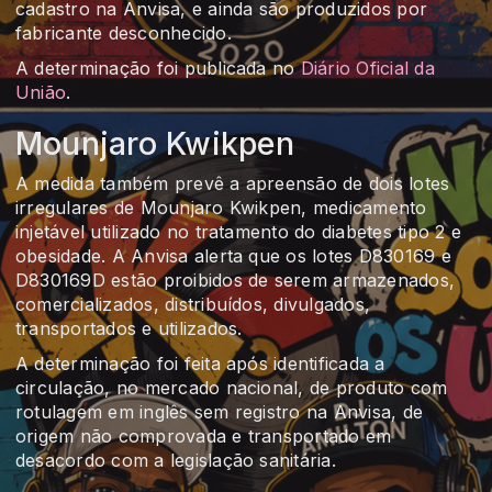
cadastro na Anvisa, e ainda são produzidos por
fabricante desconhecido.
A determinação foi publicada no
Diário Oficial da
União
.
Mounjaro Kwikpen
A medida também prevê a apreensão de dois lotes
irregulares de Mounjaro Kwikpen, medicamento
injetável utilizado no tratamento do diabetes tipo 2 e
obesidade. A Anvisa alerta que os lotes D830169 e
D830169D estão proibidos de serem armazenados,
comercializados, distribuídos, divulgados,
transportados e utilizados.
A determinação foi feita após identificada a
circulação, no mercado nacional, de produto com
rotulagem em inglês sem registro na Anvisa, de
origem não comprovada e transportado em
desacordo com a legislação sanitária.