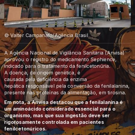
© Valter Campanato/Agência Brasil
A Agência Nacional de Vigilância Sanitária (Anvisa)
aprovou o registro do medicamento Sephience,
indicado para o tratamento da fenilcetonúria.
A doença, de origem genética, é
causada pela deficiência da enzima
hepática responsável pela conversão da fenilalanina,
presente nas proteínas da alimentação, em tirosina.
Em nota, a Anvisa destacou que a fenilalanina é
um aminoácido considerado essencial para o
organismo, mas que sua ingestão deve ser
rigorosamente controlada em pacientes
fenilcetonúricos.