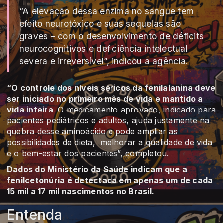
“A elevação dessa enzima no sangue tem
efeito neurotóxico e suas sequelas são
graves – com o desenvolvimento de déficits
neurocognitivos e deficiência intelectual
severa e irreversível”, indicou a agência.
“O controle dos níveis séricos da fenilalanina deve
ser iniciado no primeiro mês de vida e mantido a
vida inteira
. O medicamento aprovado, indicado para
pacientes pediátricos e adultos, ajuda justamente na
quebra desse aminoácido e pode ampliar as
possibilidades de dieta, melhorar a qualidade de vida
e o bem-estar dos pacientes”, completou.
Dados do Ministério da Saúde indicam que a
fenilcetonúria é detectada em apenas um de cada
15 mil a 17 mil nascimentos no Brasil.
Entenda