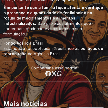
É importante que a família fique atenta e verifique
a presença e a quantidade de fenilalanina no
rótulo de medicamentos e alimentos
industrializados.
São proibidos alimentos que
contenham o adoçante aspartame na sua
formulação.
Fonte: Agência Brasil
Esta notícia foi publicada respeitando as
políticas de
reprodução
da Agência Brasil.
Compartilhe essa notícia
Mais notícias