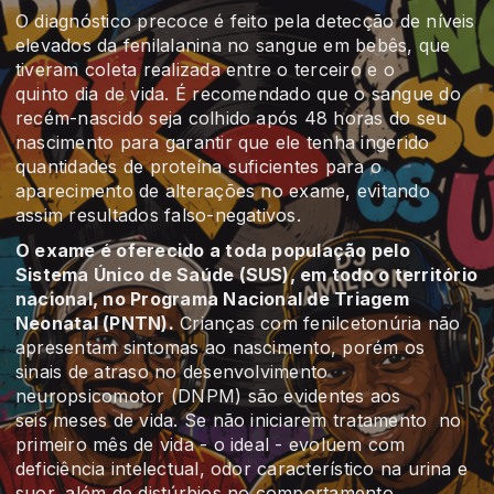
O diagnóstico precoce é feito pela detecção de níveis
elevados da fenilalanina no sangue em bebês, que
tiveram coleta realizada entre o terceiro e o
quinto dia de vida. É recomendado que o sangue do
recém-nascido seja colhido após 48 horas do seu
nascimento para garantir que ele tenha ingerido
quantidades de proteína suficientes para o
aparecimento de alterações no exame, evitando
assim resultados falso-negativos.
O exame é oferecido a toda população pelo
Sistema Único de Saúde (SUS), em todo o território
nacional, no Programa Nacional de Triagem
Neonatal (PNTN).
Crianças com fenilcetonúria não
apresentam sintomas ao nascimento, porém os
sinais de atraso no desenvolvimento
neuropsicomotor (DNPM) são evidentes aos
seis meses de vida. Se não iniciarem tratamento no
primeiro mês de vida - o ideal - evoluem com
deficiência intelectual, odor característico na urina e
suor, além de distúrbios no comportamento.